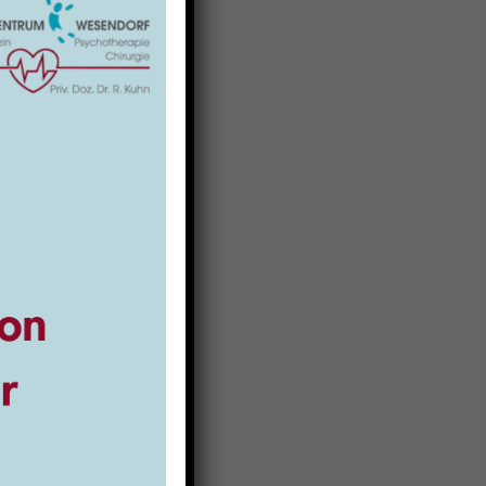
 Knesebeck
s Wittingen