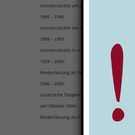
Assistenzärztin am Pathologischen Institut Br
1985 – 1988:
Assistenzärztin der Allgemeinchirurgischen A
1989 – 1993:
Assistenzärztin in einer internistisch-fachübe
1993 – 2006:
Niederlassung als Praktische Ärztin und Fachä
2000 – 2006:
zusätzliche Tätigkeit als Assistenzärztin in 
seit Oktober 2006:
Niederlassung als Fachärztin für Allgemeinme