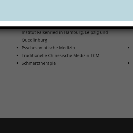
Fortbildungen:
A
Psychotherapie (Verhaltenstherapie i. A.) am
Institut Falkenried in Hamburg, Leipzig und
Quedlinburg
Psychosomatische Medizin
Traditionelle Chinesische Medizin TCM
Schmerztherapie