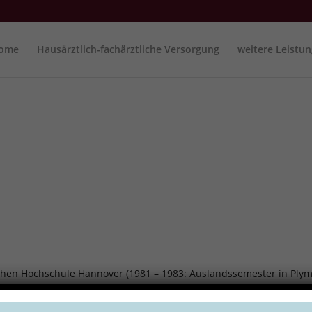
ome
Hausärztlich-fachärztliche Versorgung
weitere Leistu
en Hochschule Hannover (1981 – 1983: Auslandssemester in Plym