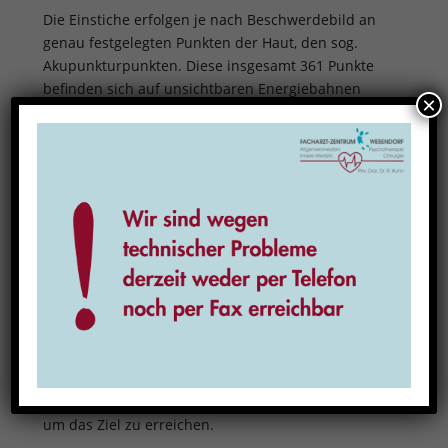
Die Einstiche erfolgen je nach Beschwerdebild an
genau festgelegten Punkten der Haut, den sog.
Akupunkturpunkten. Diese insgesamt 361 Punkte
befinden sich auf unsichtbaren Energiebahnen
×
(Meridianen), die über den ganzen Körper
verlaufen. Sie stehen mit einzelnen Organen oder
Organbereichen in Beziehung. Daher kann der
jeweilige Akupunkturpunkt durchaus an einer
Körperstelle liegen, die von der schmerzenden
Region weit entfernt ist.
Wie viele Behandlungen notwendig sind ist
individuell unterschiedlich. Vor allem bei akuten
Erkrankungen reichen zuweilen einige Sitzungen,
um Beschwerdelinderung oder -freiheit zu
erzielen. Bei bereits chronischen oder länger
andauernden Beschwerden müssen oftmals
deutlich mehr Behandlungen eingeplant werden,
um das Ziel zu erreichen.