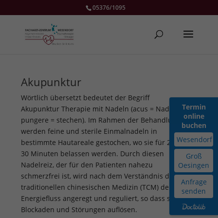
05376/1095
Akupunktur
Wörtlich übersetzt bedeutet der Begriff
Termin
Akupunktur Therapie mit Nadeln (acus = Nadel,
online
pungere = stechen). Im Rahmen der Behandlung
buchen
werden feine und sterile Einmalnadeln in
Wesendorf
bestimmte Hautareale gestochen, wo sie für 20 bis
30 Minuten belassen werden. Durch diesen
Groß
Nadelreiz, der für den Patienten nahezu
Oesingen
schmerzfrei ist, wird nach dem Verständnis der
Anfrage
traditionellen chinesischen Medizin (TCM) der
senden
Energiefluss angeregt und reguliert, so dass sich
Blockaden und Störungen auflösen.